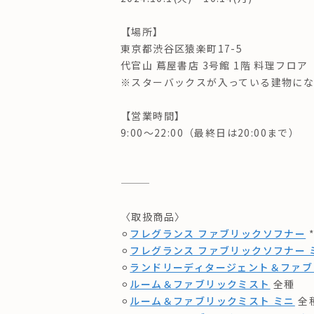
【場所】
東京都渋谷区猿楽町17-5
代官山 蔦屋書店 3号館 1階 料理フロア
※スターバックスが入っている建物に
【営業時間】
9:00〜22:00（最終日は20:00まで）
———
〈取扱商品〉
⚪︎
フレグランス ファブリックソフナー
⚪︎
フレグランス ファブリックソフナー 
⚪︎
ランドリーディタージェント＆ファブ
⚪︎
ルーム＆ファブリックミスト
全種
⚪︎
ルーム＆ファブリックミスト ミニ
全